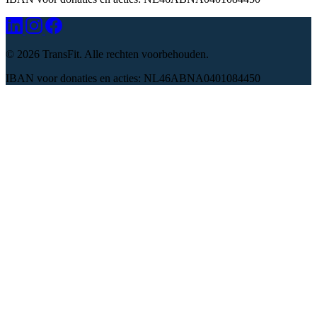
©
2026 TransFit. Alle rechten voorbehouden.
IBAN voor donaties en acties: NL46ABNA0401084450