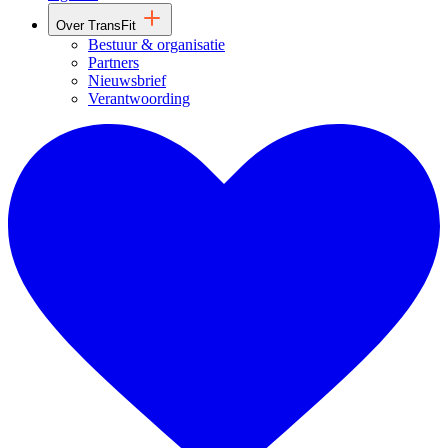
Over TransFit
Bestuur & organisatie
Partners
Nieuwsbrief
Verantwoording