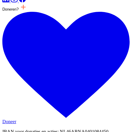
Doneren?
Doneer
IBAN voor donaties en acties: NL46ABNA0401084450