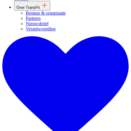
Over TransFit
Bestuur & organisatie
Partners
Nieuwsbrief
Verantwoording