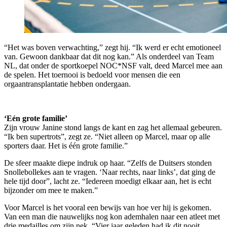
“Het was boven verwachting,” zegt hij. “Ik werd er echt emotioneel
van. Gewoon dankbaar dat dit nog kan.” Als onderdeel van Team
NL, dat onder de sportkoepel NOC*NSF valt, deed Marcel mee aan
de spelen. Het toernooi is bedoeld voor mensen die een
orgaantransplantatie hebben ondergaan.
‘Eén grote familie’
Zijn vrouw Janine stond langs de kant en zag het allemaal gebeuren.
“Ik ben supertrots”, zegt ze. “Niet alleen op Marcel, maar op alle
sporters daar. Het is één grote familie.”
De sfeer maakte diepe indruk op haar. “Zelfs de Duitsers stonden
Snollebollekes aan te vragen. ‘Naar rechts, naar links’, dat ging de
hele tijd door”, lacht ze. “Iedereen moedigt elkaar aan, het is echt
bijzonder om mee te maken.”
Voor Marcel is het vooral een bewijs van hoe ver hij is gekomen.
Van een man die nauwelijks nog kon ademhalen naar een atleet met
drie medailles om zijn nek. “Vier jaar geleden had ik dit nooit