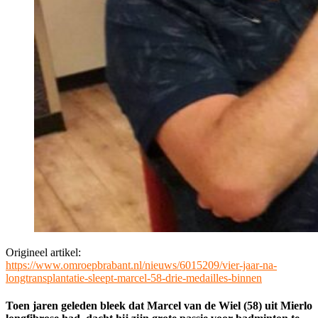
Origineel artikel:
https://www.omroepbrabant.nl/nieuws/6015209/vier-jaar-na-
longtransplantatie-sleept-marcel-58-drie-medailles-binnen
Toen jaren geleden bleek dat Marcel van de Wiel (58) uit Mierlo