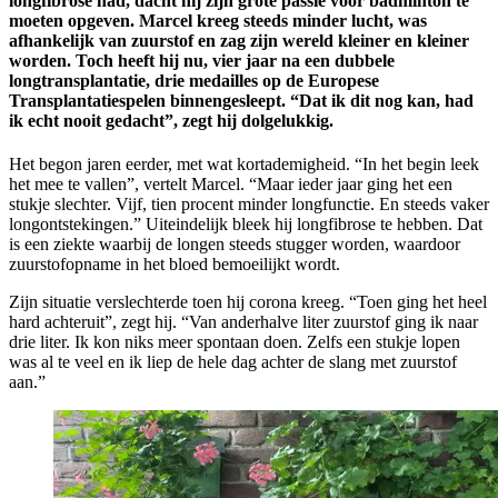
longfibrose had, dacht hij zijn grote passie voor badminton te
moeten opgeven. Marcel kreeg steeds minder lucht, was
afhankelijk van zuurstof en zag zijn wereld kleiner en kleiner
worden. Toch heeft hij nu, vier jaar na een dubbele
longtransplantatie, drie medailles op de Europese
Transplantatiespelen binnengesleept. “Dat ik dit nog kan, had
ik echt nooit gedacht”, zegt hij dolgelukkig.
Het begon jaren eerder, met wat kortademigheid. “In het begin leek
het mee te vallen”, vertelt Marcel. “Maar ieder jaar ging het een
stukje slechter. Vijf, tien procent minder longfunctie. En steeds vaker
longontstekingen.” Uiteindelijk bleek hij longfibrose te hebben. Dat
is een ziekte waarbij de longen steeds stugger worden, waardoor
zuurstofopname in het bloed bemoeilijkt wordt.
Zijn situatie verslechterde toen hij corona kreeg. “Toen ging het heel
hard achteruit”, zegt hij. “Van anderhalve liter zuurstof ging ik naar
drie liter. Ik kon niks meer spontaan doen. Zelfs een stukje lopen
was al te veel en ik liep de hele dag achter de slang met zuurstof
aan.”