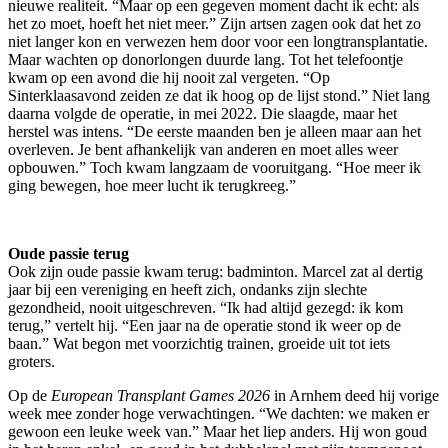
nieuwe realiteit. “Maar op een gegeven moment dacht ik echt: als
het zo moet, hoeft het niet meer.” Zijn artsen zagen ook dat het zo
niet langer kon en verwezen hem door voor een longtransplantatie.
Maar wachten op donorlongen duurde lang. Tot het telefoontje
kwam op een avond die hij nooit zal vergeten. “Op
Sinterklaasavond zeiden ze dat ik hoog op de lijst stond.” Niet lang
daarna volgde de operatie, in mei 2022. Die slaagde, maar het
herstel was intens. “De eerste maanden ben je alleen maar aan het
overleven. Je bent afhankelijk van anderen en moet alles weer
opbouwen.” Toch kwam langzaam de vooruitgang. “Hoe meer ik
ging bewegen, hoe meer lucht ik terugkreeg.”
Oude passie terug
Ook zijn oude passie kwam terug: badminton. Marcel zat al dertig
jaar bij een vereniging en heeft zich, ondanks zijn slechte
gezondheid, nooit uitgeschreven. “Ik had altijd gezegd: ik kom
terug,” vertelt hij. “Een jaar na de operatie stond ik weer op de
baan.” Wat begon met voorzichtig trainen, groeide uit tot iets
groters.
Op de
European Transplant Games 2026
in Arnhem deed hij vorige
week mee zonder hoge verwachtingen. “We dachten: we maken er
gewoon een leuke week van.” Maar het liep anders. Hij won goud