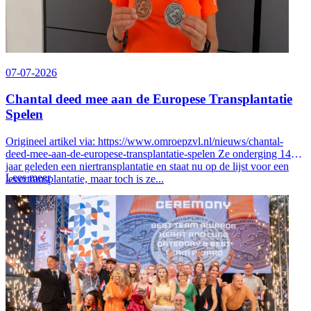
07-07-2026
Chantal deed mee aan de Europese Transplantatie
Spelen
Origineel artikel via: https://www.omroepzvl.nl/nieuws/chantal-
deed-mee-aan-de-europese-transplantatie-spelen Ze onderging 14
jaar geleden een niertransplantatie en staat nu op de lijst voor een
Lees meer
levertransplantatie, maar toch is ze...