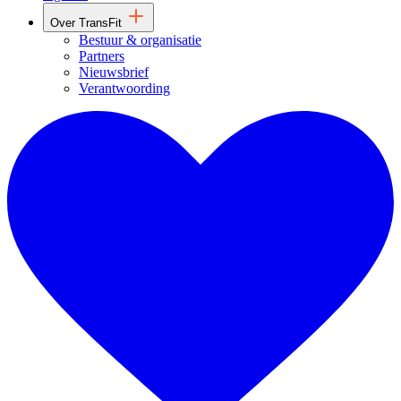
Over TransFit
Bestuur & organisatie
Partners
Nieuwsbrief
Verantwoording