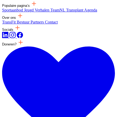
Populaire pagina’s
Sportaanbod
Jeugd
Verhalen
TeamNL Transplant
Agenda
Over ons
TransFit
Bestuur
Partners
Contact
Socials
Doneren?