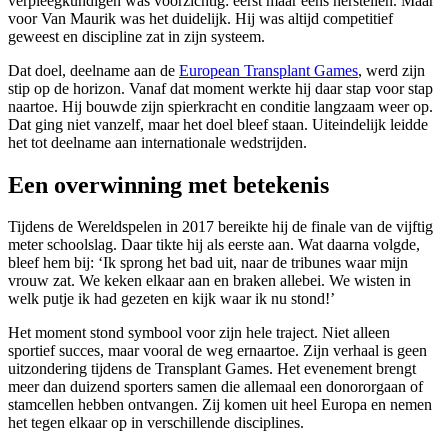
verpleegkundigen was voorzichtig: eerst maar eens herstellen. Maar
voor Van Maurik was het duidelijk. Hij was altijd competitief
geweest en discipline zat in zijn systeem.
Dat doel, deelname aan de
European Transplant Games
, werd zijn
stip op de horizon. Vanaf dat moment werkte hij daar stap voor stap
naartoe. Hij bouwde zijn spierkracht en conditie langzaam weer op.
Dat ging niet vanzelf, maar het doel bleef staan. Uiteindelijk leidde
het tot deelname aan internationale wedstrijden.
Een overwinning met betekenis
Tijdens de Wereldspelen in 2017 bereikte hij de finale van de vijftig
meter schoolslag. Daar tikte hij als eerste aan. Wat daarna volgde,
bleef hem bij: ‘Ik sprong het bad uit, naar de tribunes waar mijn
vrouw zat. We keken elkaar aan en braken allebei. We wisten in
welk putje ik had gezeten en kijk waar ik nu stond!’
Het moment stond symbool voor zijn hele traject. Niet alleen
sportief succes, maar vooral de weg ernaartoe. Zijn verhaal is geen
uitzondering tijdens de Transplant Games. Het evenement brengt
meer dan duizend sporters samen die allemaal een donororgaan of
stamcellen hebben ontvangen. Zij komen uit heel Europa en nemen
het tegen elkaar op in verschillende disciplines.