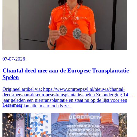
07-07-2026
Chantal deed mee aan de Europese Transplantatie
Spelen
Origineel artikel via: https://www.omroepzvl.nl/nieuws/chantal-
deed-mee-aan-de-europese-transplantatie-spelen Ze onderging 14
jaar geleden een niertransplantatie en staat nu op de lijst voor een
Lees meer
levertransplantatie, maar toch is ze...