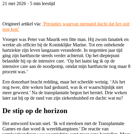
21 mei 2026
·
5 min leestijd
Origineel artikel via:
‘Prestaties waarvan niemand dacht dat het ooit
nog kon’
Vroeger was Peter van Maurik een fitte man. Hij zwom fanatiek en
werkte als officier bij de Koninklijke Marine. Tot een onbekende
hartziekte zijn leven langzaam veranderde. In negentien jaar tijd
ging zijn hartfunctie steeds verder achteruit. Op het dieptepunt
belandde hij op de intensive care. ‘Op het laatst lag ik op de
intensive care aan de noodpomp, omdat mijn hartfunctie nog maar 8
procent was.’
Een donorhart bracht redding, maar het scheelde weinig. ‘Als het
nog twee, drie weken had geduurd, was ik er waarschijnlijk niet
meer geweest.’ Na de transplantatie begon het herstel. Drie weken
later zat hij op de rand van zijn ziekenhuisbed en dacht: wat nu?
De stip op de horizon
Het antwoord kwam snel. ‘Ik wil meedoen met de Transplantatie
Games en dan word ik wereldkampioen.’ De reactie van