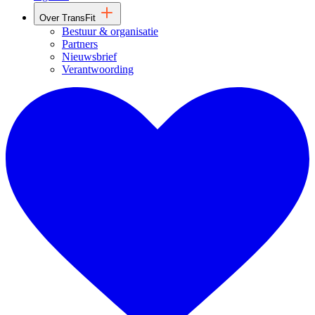
Over TransFit
Bestuur & organisatie
Partners
Nieuwsbrief
Verantwoording