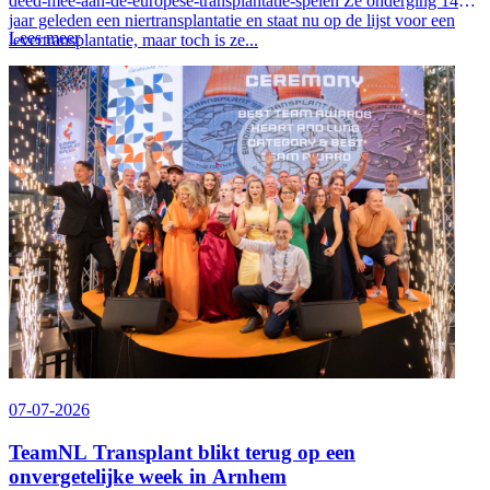
deed-mee-aan-de-europese-transplantatie-spelen Ze onderging 14
jaar geleden een niertransplantatie en staat nu op de lijst voor een
Lees meer
levertransplantatie, maar toch is ze...
07-07-2026
TeamNL Transplant blikt terug op een
onvergetelijke week in Arnhem