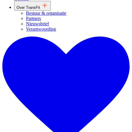
Over TransFit
Bestuur & organisatie
Partners
Nieuwsbrief
Verantwoording