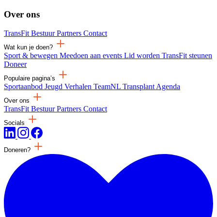
Over ons
TransFit
Bestuur
Partners
Contact
Wat kun je doen?
Sport & bewegen
Meedoen aan events
Lid worden
TransFit steunen
Doneer
Populaire pagina’s
Sportaanbod
Jeugd
Verhalen
TeamNL Transplant
Agenda
Over ons
TransFit
Bestuur
Partners
Contact
Socials
Doneren?