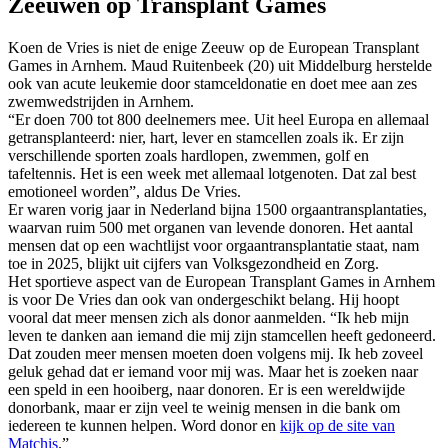
Zeeuwen op Transplant Games
Koen de Vries is niet de enige Zeeuw op de European Transplant
Games in Arnhem. Maud Ruitenbeek (20) uit Middelburg herstelde
ook van acute leukemie door stamceldonatie en doet mee aan zes
zwemwedstrijden in Arnhem.
“Er doen 700 tot 800 deelnemers mee. Uit heel Europa en allemaal
getransplanteerd: nier, hart, lever en stamcellen zoals ik. Er zijn
verschillende sporten zoals hardlopen, zwemmen, golf en
tafeltennis. Het is een week met allemaal lotgenoten. Dat zal best
emotioneel worden”, aldus De Vries.
Er waren vorig jaar in Nederland bijna 1500 orgaantransplantaties,
waarvan ruim 500 met organen van levende donoren. Het aantal
mensen dat op een wachtlijst voor orgaantransplantatie staat, nam
toe in 2025, blijkt uit cijfers van Volksgezondheid en Zorg.
Het sportieve aspect van de European Transplant Games in Arnhem
is voor De Vries dan ook van ondergeschikt belang. Hij hoopt
vooral dat meer mensen zich als donor aanmelden. “Ik heb mijn
leven te danken aan iemand die mij zijn stamcellen heeft gedoneerd.
Dat zouden meer mensen moeten doen volgens mij. Ik heb zoveel
geluk gehad dat er iemand voor mij was. Maar het is zoeken naar
een speld in een hooiberg, naar donoren. Er is een wereldwijde
donorbank, maar er zijn veel te weinig mensen in die bank om
iedereen te kunnen helpen. Word donor en
kijk op de site van
Matchis
.”