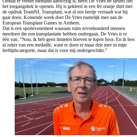
Omdat er verder niemand aanwezig is, heeft De Vries de sleutel om
het toegangshek te openen. Hij is gekleed in een fel oranje shirt met
de opdruk TeamNL Transplant, wat al een beetje verraadt wat hij
gaat doen. Komende week doet De Vries namelijk mee aan de
European Transplant Games in Arnhem.
Dat is een sportevenement waaraan ruim zevenhonderd mensen
meedoen die een transplantatie hebben ondergaan. De Vries is er
één van. “Nou, ik heb geen limieten hoeven te lopen hoor. En ik ben
al zeker van een medaille, want er doen er maar drie mee in mijn
leeftijdscategorie, maar dat is voor mij ondergeschikt.”