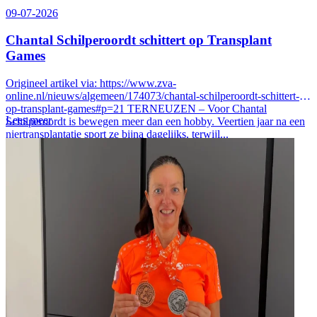
09-07-2026
Chantal Schilperoordt schittert op Transplant
Games
Origineel artikel via: https://www.zva-
online.nl/nieuws/algemeen/174073/chantal-schilperoordt-schittert-
op-transplant-games#p=21 TERNEUZEN – Voor Chantal
Lees meer
Schilperoordt is bewegen meer dan een hobby. Veertien jaar na een
niertransplantatie sport ze bijna dagelijks, terwijl...