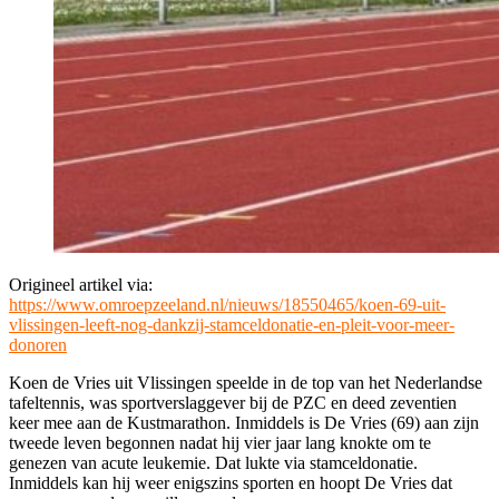
Origineel artikel via:
https://www.omroepzeeland.nl/nieuws/18550465/koen-69-uit-
vlissingen-leeft-nog-dankzij-stamceldonatie-en-pleit-voor-meer-
donoren
Koen de Vries uit Vlissingen speelde in de top van het Nederlandse
tafeltennis, was sportverslaggever bij de PZC en deed zeventien
keer mee aan de Kustmarathon. Inmiddels is De Vries (69) aan zijn
tweede leven begonnen nadat hij vier jaar lang knokte om te
genezen van acute leukemie. Dat lukte via stamceldonatie.
Inmiddels kan hij weer enigszins sporten en hoopt De Vries dat