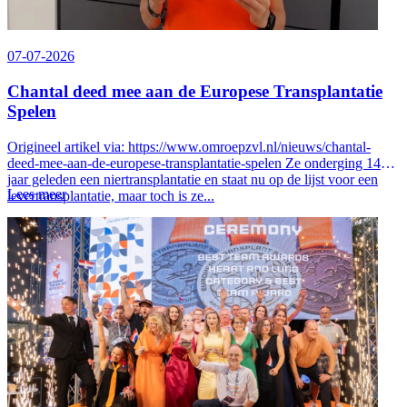
07-07-2026
Chantal deed mee aan de Europese Transplantatie
Spelen
Origineel artikel via: https://www.omroepzvl.nl/nieuws/chantal-
deed-mee-aan-de-europese-transplantatie-spelen Ze onderging 14
jaar geleden een niertransplantatie en staat nu op de lijst voor een
Lees meer
levertransplantatie, maar toch is ze...