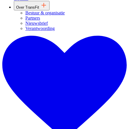
Over TransFit
Bestuur & organisatie
Partners
Nieuwsbrief
Verantwoording