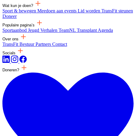
Wat kun je doen?
Sport & bewegen
Meedoen aan events
Lid worden
TransFit steunen
Doneer
Populaire pagina’s
Sportaanbod
Jeugd
Verhalen
TeamNL Transplant
Agenda
Over ons
TransFit
Bestuur
Partners
Contact
Socials
Doneren?