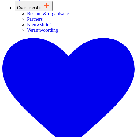
Over TransFit
Bestuur & organisatie
Partners
Nieuwsbrief
Verantwoording