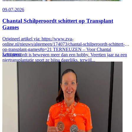
09-07-2026
Chantal Schilperoordt schittert op Transplant
Games
Origineel artikel via: https://www.zva-
online.nl/nieuws/algemeen/174073/chantal-schilperoordt-schittert-
op-transplant-games#p=21 TERNEUZEN – Voor Chantal
Lees meer
Schilperoordt is bewegen meer dan een hobby. Veertien jaar na een
niertransplantatie sport ze bijna dagelijks, terwijl...