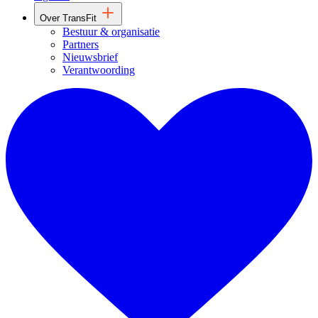
Over TransFit
Bestuur & organisatie
Partners
Nieuwsbrief
Verantwoording