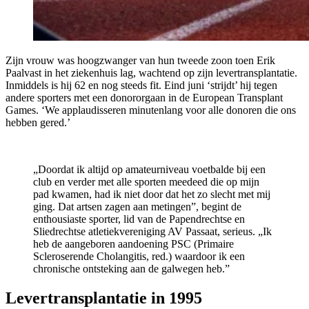
Zijn vrouw was hoogzwanger van hun tweede zoon toen Erik
Paalvast in het ziekenhuis lag,
wachtend op zijn levertransplantatie.
Inmiddels is hij 62 en nog steeds fit. Eind juni ‘strijdt’ hij tegen
andere sporters met een donororgaan in de European Transplant
Games. ‘We applaudisseren minutenlang voor alle donoren die ons
hebben gered.’
„Doordat ik altijd op amateurniveau voetbalde bij een
club en verder met alle sporten meedeed die op mijn
pad kwamen, had ik niet door dat het zo slecht met mij
ging. Dat artsen zagen aan metingen”, begint de
enthousiaste sporter, lid van de Papendrechtse en
Sliedrechtse atletiekvereniging AV Passaat, serieus. „Ik
heb de aangeboren aandoening PSC (Primaire
Scleroserende Cholangitis, red.) waardoor ik een
chronische ontsteking aan de galwegen heb.”
Levertransplantatie in 1995