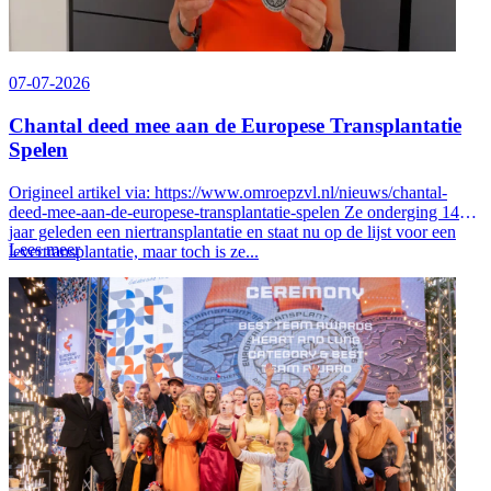
07-07-2026
Chantal deed mee aan de Europese Transplantatie
Spelen
Origineel artikel via: https://www.omroepzvl.nl/nieuws/chantal-
deed-mee-aan-de-europese-transplantatie-spelen Ze onderging 14
jaar geleden een niertransplantatie en staat nu op de lijst voor een
Lees meer
levertransplantatie, maar toch is ze...