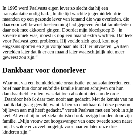
In 1995 werd Paalvasts eigen lever zo slecht dat hij een
transplantatie nodig had. „In die tijd wachtte je gemiddeld drie
maanden op een gezonde lever van iemand die was overleden, die
daarvoor zelf bewust toestemming had gegeven én dat familieleden
daar ook mee akkoord gingen. Doordat mijn bloedgroep B+ in
zoverre uniek was, moest ik nog een maand extra wachten. Dat leek
voor Paalvast geen probleem. Hij voelde zich goed, kon nog
enigszins sporten en zijn voltijdbaan als ICT’er uitvoeren. „Artsen
vertelden later dat ik er een maand later waarschijnlijk niet meer
geweest zou zijn.”
Dankbaar voor donorlever
Waar nu, via een bemiddelende organisatie, getransplanteerden een
brief naar hun donor en/of die familie kunnen schrijven om hun
dankbaarheid te uiten, was dat toen absoluut niet aan de orde.
„Daardoor heb ik daar toen nooit aan gedacht. Met de kennis van nu
had ik dat graag gewild, want ik ben zo dankbaar dat deze persoon
bij leven aan mij heeft gedacht,” vertelt Paalvast met een brok in zijn
keel. Al werd hij in het ziekenhuisbed ook beziggehouden door zijn
familie. „Mijn vrouw zat hoogzwanger van onze tweede zoon naast
mij. Ik wilde er zoveel mogelijk voor haar en later onze drie
kinderen zijn.”