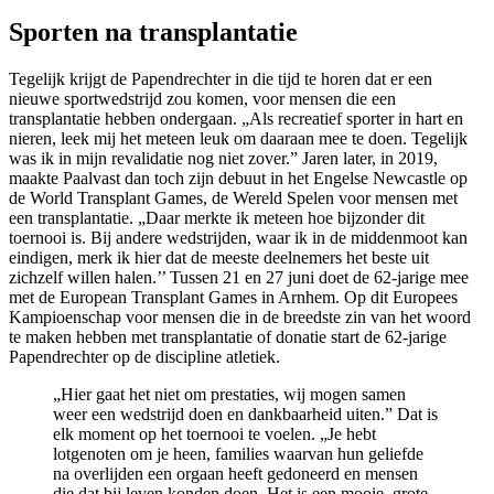
Sporten na transplantatie
Tegelijk krijgt de Papendrechter in die tijd te horen dat er een
nieuwe sportwedstrijd zou komen, voor mensen die een
transplantatie hebben ondergaan. „Als recreatief sporter in hart en
nieren, leek mij het meteen leuk om daaraan mee te doen. Tegelijk
was ik in mijn revalidatie nog niet zover.” Jaren later, in 2019,
maakte Paalvast dan toch zijn debuut in het Engelse Newcastle op
de World Transplant Games, de Wereld Spelen voor mensen met
een transplantatie. „Daar merkte ik meteen hoe bijzonder dit
toernooi is. Bij andere wedstrijden, waar ik in de middenmoot kan
eindigen, merk ik hier dat de meeste deelnemers het beste uit
zichzelf willen halen.’’ Tussen 21 en 27 juni doet de 62-jarige mee
met de European Transplant Games in Arnhem. Op dit Europees
Kampioenschap voor mensen die in de breedste zin van het woord
te maken hebben met transplantatie of donatie start de 62-jarige
Papendrechter op de discipline atletiek.
„Hier gaat het niet om prestaties, wij mogen samen
weer een wedstrijd doen en dankbaarheid uiten.” Dat is
elk moment op het toernooi te voelen. „Je hebt
lotgenoten om je heen, families waarvan hun geliefde
na overlijden een orgaan heeft gedoneerd en mensen
die dat bij leven konden doen. Het is een mooie, grote