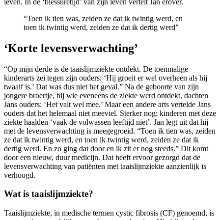
leven. In de ‘blessuretijd’ van zijn leven vertelt Jan erover.
“Toen ik tien was, zeiden ze dat ik twintig werd, en
toen ik twintig werd, zeiden ze dat ik dertig werd”
‘Korte levensverwachting’
“Op mijn derde is de taaislijmziekte ontdekt. De toenmalige
kinderarts zei tegen zijn ouders: ‘Hij groeit er wel overheen als hij
twaalf is.’ Dat was dus niet het geval.” Na de geboorte van zijn
jongere broertje, bij wie eveneens de ziekte werd ontdekt, dachten
Jans ouders: ‘Het valt wel mee.’ Maar een andere arts vertelde Jans
ouders dat het helemaal niet meeviel. Sterker nog: kinderen met deze
ziekte haalden ‘vaak de volwassen leeftijd niet’. Jan legt uit dat hij
met de levensverwachting is meegegroeid. “Toen ik tien was, zeiden
ze dat ik twintig werd, en toen ik twintig werd, zeiden ze dat ik
dertig werd. En zo ging dat door en ik zit er nog steeds.” Dit komt
door een nieuw, duur medicijn. Dat heeft ervoor gezorgd dat de
levensverwachting van patiënten met taaislijmziekte aanzienlijk is
verhoogd.
Wat is taaislijmziekte?
Taaislijmziekte, in medische termen cystic fibrosis (CF) genoemd, is