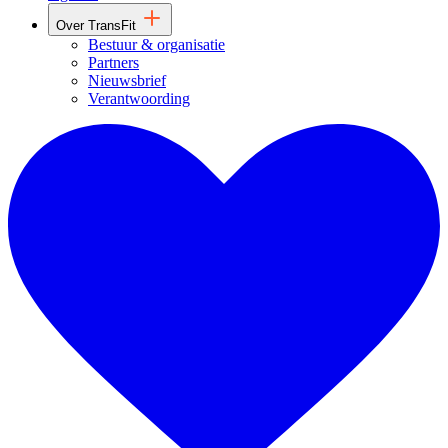
Over TransFit
Bestuur & organisatie
Partners
Nieuwsbrief
Verantwoording