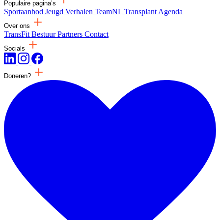
Populaire pagina’s
Sportaanbod
Jeugd
Verhalen
TeamNL Transplant
Agenda
Over ons
TransFit
Bestuur
Partners
Contact
Socials
Doneren?