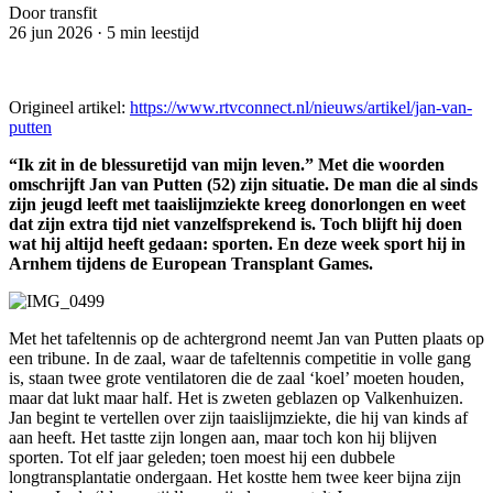
Door transfit
26 jun 2026
·
5 min leestijd
Origineel artikel:
https://www.rtvconnect.nl/nieuws/artikel/jan-van-
putten
“Ik zit in de blessuretijd van mijn leven.” Met die woorden
omschrijft Jan van Putten (52) zijn situatie. De man die al sinds
zijn jeugd leeft met taaislijmziekte kreeg donorlongen en weet
dat zijn extra tijd niet vanzelfsprekend is. Toch blijft hij doen
wat hij altijd heeft gedaan: sporten. En deze week sport hij in
Arnhem tijdens de European Transplant Games.
Met het tafeltennis op de achtergrond neemt Jan van Putten plaats op
een tribune. In de zaal, waar de tafeltennis competitie in volle gang
is, staan twee grote ventilatoren die de zaal ‘koel’ moeten houden,
maar dat lukt maar half. Het is zweten geblazen op Valkenhuizen.
Jan begint te vertellen over zijn taaislijmziekte, die hij van kinds af
aan heeft. Het tastte zijn longen aan, maar toch kon hij blijven
sporten. Tot elf jaar geleden; toen moest hij een dubbele
longtransplantatie ondergaan. Het kostte hem twee keer bijna zijn