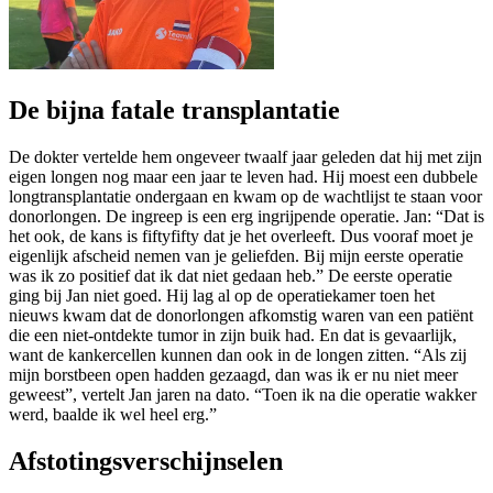
De bijna fatale transplantatie
De dokter vertelde hem ongeveer twaalf jaar geleden dat hij met zijn
eigen longen nog maar een jaar te leven had. Hij moest een dubbele
longtransplantatie ondergaan en kwam op de wachtlijst te staan voor
donorlongen. De ingreep is een erg ingrijpende operatie. Jan: “Dat is
het ook, de kans is fiftyfifty dat je het overleeft. Dus vooraf moet je
eigenlijk afscheid nemen van je geliefden. Bij mijn eerste operatie
was ik zo positief dat ik dat niet gedaan heb.” De eerste operatie
ging bij Jan niet goed. Hij lag al op de operatiekamer toen het
nieuws kwam dat de donorlongen afkomstig waren van een patiënt
die een niet-ontdekte tumor in zijn buik had. En dat is gevaarlijk,
want de kankercellen kunnen dan ook in de longen zitten. “Als zij
mijn borstbeen open hadden gezaagd, dan was ik er nu niet meer
geweest”, vertelt Jan jaren na dato. “Toen ik na die operatie wakker
werd, baalde ik wel heel erg.”
Afstotingsverschijnselen