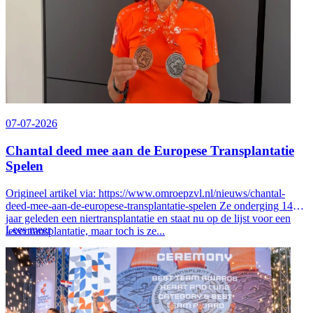
07-07-2026
Chantal deed mee aan de Europese Transplantatie
Spelen
Origineel artikel via: https://www.omroepzvl.nl/nieuws/chantal-
deed-mee-aan-de-europese-transplantatie-spelen Ze onderging 14
jaar geleden een niertransplantatie en staat nu op de lijst voor een
Lees meer
levertransplantatie, maar toch is ze...