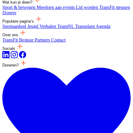
Wat kun je doen?
Sport & bewegen
Meedoen aan events
Lid worden
TransFit steunen
Doneer
Populaire pagina’s
Sportaanbod
Jeugd
Verhalen
TeamNL Transplant
Agenda
Over ons
TransFit
Bestuur
Partners
Contact
Socials
Doneren?