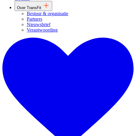
Over TransFit
Bestuur & organisatie
Partners
Nieuwsbrief
Verantwoording