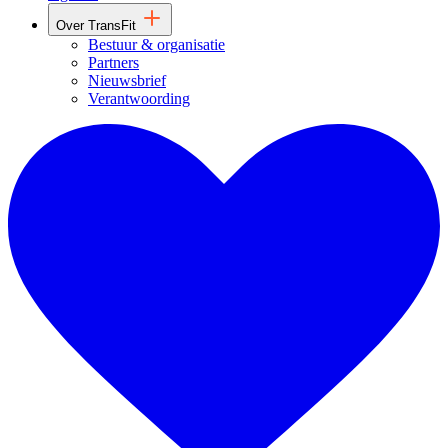
Over TransFit
Bestuur & organisatie
Partners
Nieuwsbrief
Verantwoording