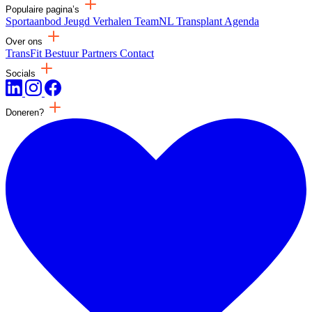
Populaire pagina’s
Sportaanbod
Jeugd
Verhalen
TeamNL Transplant
Agenda
Over ons
TransFit
Bestuur
Partners
Contact
Socials
Doneren?